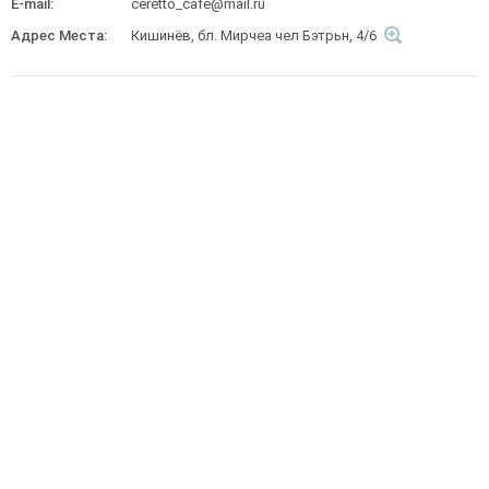
E-mail:
ceretto_cafe@mail.ru
Адрес Места:
Кишинёв, бл. Мирчеа чел Бэтрьн, 4/6