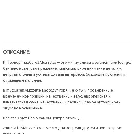
ОПИСАНИЕ:
Интерьер muzCafe&Muzzette — это минимализм с элементами lounge.
Стильное световое решение , максимальное внимание деталям,
нетривиальный и уютный дизайн интерьера, бодрящие коктейли и
фирменные кальяны.
В muzCafe&Muzzette вас ждут горячие хиты и проверенные
временем композиции, качественный звук, европейская и
паназиатская кухня, качественный сервис и самое актуальное -
звуковое оснащение.
Всё это ждёт Вас в самом центре столицы!
«muzCafe&Muzzette» — место для встречи друзей и новых ярких
знакомств!