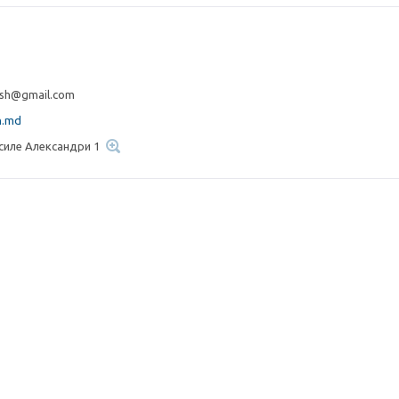
esh@gmail.com
h.md
асиле Александри 1