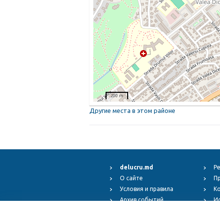
200 m
Другие места в этом районе
delucru.md
Р
О сайте
П
Условия и правила
К
Архив событий
И
Fest.ro
Copyr