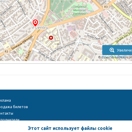
Увеличи
©
OpenStreetMap
con
еклама
родажа билетов
онтакты
сполнители
ight © 2009-2026
TENEREVENT
Этот сайт использует файлы cookie