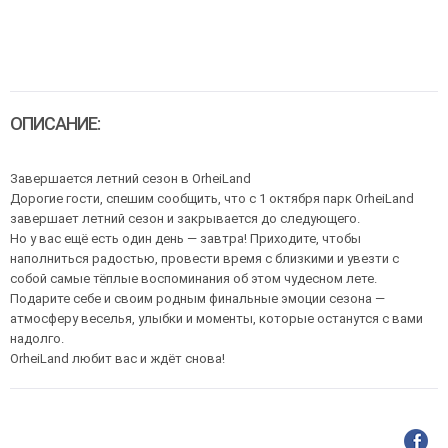
ОПИСАНИЕ:
Завершается летний сезон в OrheiLand
Дорогие гости, спешим сообщить, что с 1 октября парк OrheiLand
завершает летний сезон и закрывается до следующего.
Но у вас ещё есть один день — завтра! Приходите, чтобы
наполниться радостью, провести время с близкими и увезти с
собой самые тёплые воспоминания об этом чудесном лете.
Подарите себе и своим родным финальные эмоции сезона —
атмосферу веселья, улыбки и моменты, которые останутся с вами
надолго.
OrheiLand любит вас и ждёт снова!