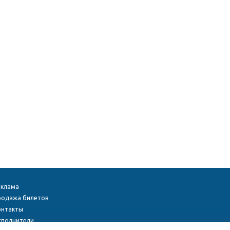
еклама
родажа билетов
онтакты
сполнители