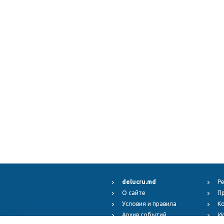
delucru.md
Р
О сайте
П
Условия и правила
К
Архив событий
И