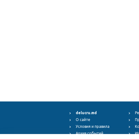
delucru.md
Р
О сайте
П
Условия и правила
К
Архив событий
И