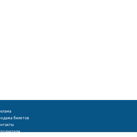
еклама
родажа билетов
онтакты
сполнители