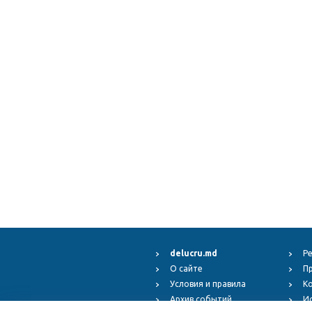
delucru.md
Р
О сайте
П
Условия и правила
К
Архив событий
И