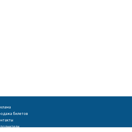
еклама
родажа билетов
онтакты
сполнители