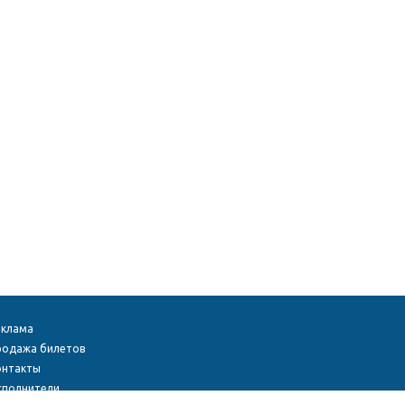
еклама
родажа билетов
онтакты
сполнители