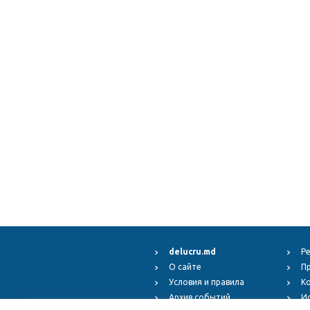
delucru.md
Р
О сайте
П
Условия и правила
К
Архив событий
И