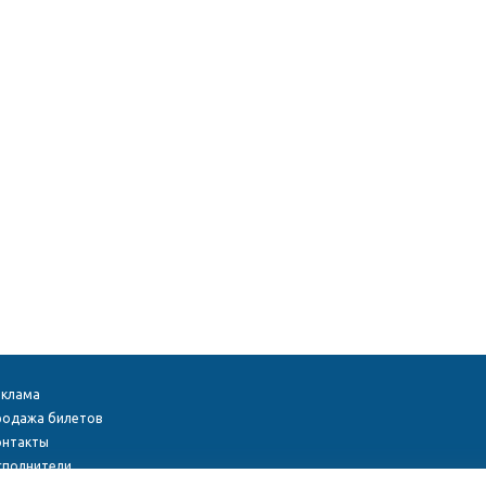
еклама
родажа билетов
онтакты
сполнители