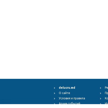
delucru.md
Р
О сайте
П
Условия и правила
К
Архив событий
И