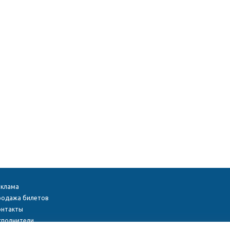
еклама
родажа билетов
онтакты
сполнители