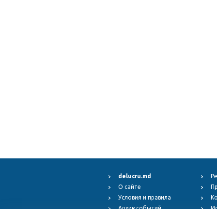
delucru.md
Р
О сайте
П
Условия и правила
К
Архив событий
И