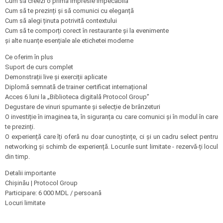
Cum să creezi o primă impresie impecabilă
Cum să te prezinți și să comunici cu eleganță
Cum să alegi ținuta potrivită contextului
Cum să te comporți corect în restaurante și la evenimente
și alte nuanțe esențiale ale etichetei moderne
Ce oferim în plus
Suport de curs complet
Demonstrații live și exerciții aplicate
Diplomă semnată de trainer certificat internațional
Acces 6 luni la „Biblioteca digitală Protocol Group”
Degustare de vinuri spumante și selecție de brânzeturi
O investiție în imaginea ta, în siguranța cu care comunici și în modul în care
te prezinți.
O experiență care îți oferă nu doar cunoștințe, ci și un cadru select pentru
networking și schimb de experiență. Locurile sunt limitate - rezervă-ți locul
din timp.
Detalii importante
Chișinău | Protocol Group
Participare: 6 000 MDL / persoană
Locuri limitate