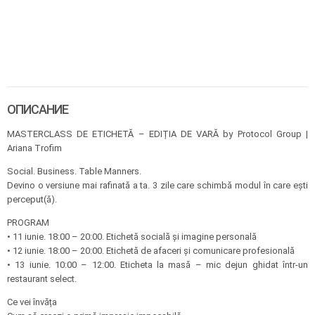
ОПИСАНИЕ
MASTERCLASS DE ETICHETĂ – EDIȚIA DE VARĂ by Protocol Group |
Ariana Trofim
Social. Business. Table Manners.
Devino o versiune mai rafinată a ta. 3 zile care schimbă modul în care ești
perceput(ă).
PROGRAM
• 11 iunie. 18:00 – 20:00. Etichetă socială și imagine personală
• 12 iunie. 18:00 – 20:00. Etichetă de afaceri și comunicare profesională
• 13 iunie. 10:00 – 12:00. Eticheta la masă – mic dejun ghidat într-un
restaurant select.
Ce vei învăța