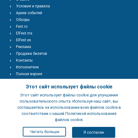
Условия и правила
Архив событий
Обзоры
Fest.ro
ElFest.mx
ElFest.es
Реклама
Продажа билетов
Контакты
Исполнители
Полная версия
Copyright © 2009-2026
TENEREVENT
Этот сайт использует файлы cookie
Этот сайт использует файлы cookie для улучшения
Добавить Событие
пользовательского опыта. Используя наш сайт, вы
соглашаетесь на использование всех файлов cookie в
соответствии с нашей Политикой использования
Добавить Заведение
файлов cookie.
Читать больше
Я согласен