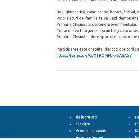
Box, gimnastică, caiac-canoe, karate, fotbal, vo
Vino alături de familia ta să vezi demonstrați
Primăria Chișinău și partenerii evenimentului.
Tot acolo va fi organizat și un târg cu produse
Primăria Chișinău aduce sportul mai aproape d
Participarea este gratuită, dar toți doritorii 
https://forms.gle/GJXTRQMFbkySA8AS7
delucru.md
Р
О сайте
П
Условия и правила
К
Архив событий
И