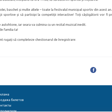
lei, baschet și multe altele – toate la festivalul municipal sportiv din acest an.
i sportive și să participi la competiții interactive! Toți câștigătorii vor fi 
 autohtone, iar seara va culmina cu un recital muzical inedit.
e familia ta!
sunt rugați să completeze chestionarul de înregistrare:
еклама
родажа билетов
онтакты
сполнители