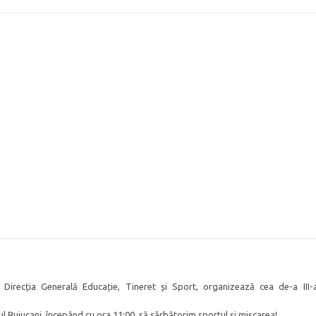
 Direcția Generală Educație, Tineret și Sport, organizează cea de-a III-
rul Buiucani, începând cu ora 11:00, să sărbătorim sportul și mișcarea!