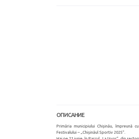
ОПИСАНИЕ
Primăria municipiului Chișinău, împreună cu
Festivalului – „Chișinăul Sportiv 2025”.
Hai pe 21 iunie, în Parcul „La Izvor”, din secto