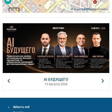
©
OpenStreetMap
contributors
200 m
AI БУДУЩЕГО
13 Августа 2026
delucru.md