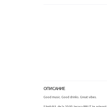
ОПИСАНИЕ
Good music. Good drinks. Great vibes.
Sâmbătă, de la 20:00, terasa BRUT te așteaptă