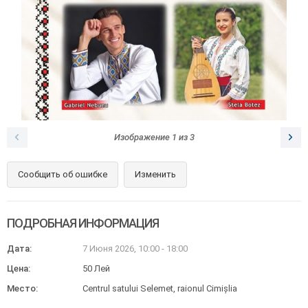
Изображение
1
из
3
Сообщить об ошибке
Изменить
ПОДРОБНАЯ ИНФОРМАЦИЯ
Дата:
7 Июня 2026
,
10:00 - 18:00
Цена:
50 Лей
Место:
Centrul satului Selemet, raionul Cimișlia