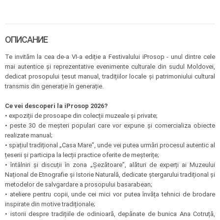
ОПИСАНИЕ
Te invităm la cea de-a VI-a ediție a Festivalului iProsop - unul dintre cele
mai autentice și reprezentative evenimente culturale din sudul Moldovei,
dedicat prosopului țesut manual, tradițiilor locale și patrimoniului cultural
transmis din generație în generație.
Ce vei descoperi la iProsop 2026?
• expoziții de prosoape din colecții muzeale și private;
• peste 30 de meșteri populari care vor expune și comercializa obiecte
realizate manual;
• spațiul tradițional „Casa Mare”, unde vei putea urmări procesul autentic al
țeserii și participa la lecții practice oferite de meșterițe;
• întâlniri și discuții în zona „Șezătoare”, alături de experți ai Muzeului
Național de Etnografie și Istorie Naturală, dedicate ștergarului tradițional și
metodelor de salvgardare a prosopului basarabean;
• ateliere pentru copii, unde cei mici vor putea învăța tehnici de brodare
inspirate din motive tradiționale;
• istorii despre tradițiile de odinioară, depănate de bunica Ana Cotruță,