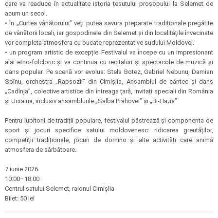
care va readuce în actualitate istoria țesutului prosopului la Selemet de
acum un secol.
• în „Curtea vânătorului” veți putea savura preparate tradiționale pregătite
de vânătorii locali, iar gospodinele din Selemet și din localitățile învecinate
vor completa atmosfera cu bucate reprezentative sudului Moldovei.
• un program artistic de excepție. Festivalul va începe cu un impresionant
alai etno-folcloric și va continua cu recitaluri și spectacole de muzică și
dans popular. Pe scenă vor evolua: Stela Botez, Gabriel Nebunu, Damian
Spînu, orchestra „Rapsozii” din Cimișlia, Ansamblul de cântec și dans
„Cadînja”, colective artistice din întreaga țară, invitați speciali din România
și Ucraina, inclusiv ansamblurile „Salba Prahovei” și „Bi-Лада”
Pentru iubitorii de tradiții populare, festivalul păstrează și componenta de
sport și jocuri specifice satului moldovenesc: ridicarea greutăților,
competiții tradiționale, jocuri de domino și alte activități care animă
atmosfera de sărbătoare.
7 iunie 2026
10:00–18:00
Centrul satului Selemet, raionul Cimișlia
Bilet: 50 lei