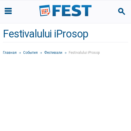
Festivalului iProsop
Главная
События
Фестивали
Festivalului iProsop