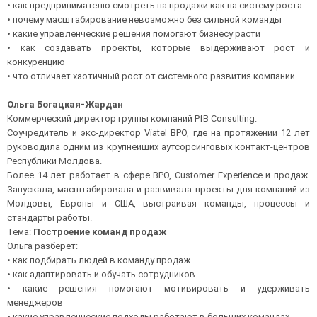
• как предпринимателю смотреть на продажи как на систему роста
• почему масштабирование невозможно без сильной команды
• какие управленческие решения помогают бизнесу расти
• как создавать проекты, которые выдерживают рост и
конкуренцию
• что отличает хаотичный рост от системного развития компании
Ольга Богацкая-Жардан
Коммерческий директор группы компаний PfB Consulting.
Соучредитель и экс-директор Viatel BPO, где на протяжении 12 лет
руководила одним из крупнейших аутсорсинговых контакт-центров
Республики Молдова.
Более 14 лет работает в сфере BPO, Customer Experience и продаж.
Запускала, масштабировала и развивала проекты для компаний из
Молдовы, Европы и США, выстраивая команды, процессы и
стандарты работы.
Тема:
Построение команд продаж
Ольга разберёт:
• как подбирать людей в команду продаж
• как адаптировать и обучать сотрудников
• какие решения помогают мотивировать и удерживать
менеджеров
• какие управленческие подходы работают в больших командах