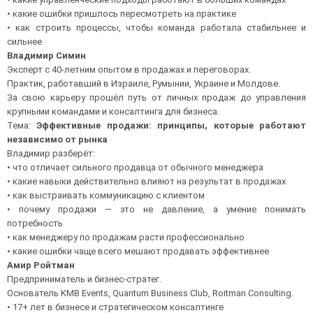
• какие ошибки пришлось пересмотреть на практике
• как строить процессы, чтобы команда работала стабильнее и
сильнее
Владимир Симин
Эксперт с 40-летним опытом в продажах и переговорах.
Практик, работавший в Израиле, Румынии, Украине и Молдове.
За свою карьеру прошёл путь от личных продаж до управления
крупными командами и консалтинга для бизнеса.
Тема:
Эффективные продажи: принципы, которые работают
независимо от рынка
Владимир разберёт:
• что отличает сильного продавца от обычного менеджера
• какие навыки действительно влияют на результат в продажах
• как выстраивать коммуникацию с клиентом
• почему продажи — это не давление, а умение понимать
потребность
• как менеджеру по продажам расти профессионально
• какие ошибки чаще всего мешают продавать эффективнее
Амир Ройтман
Предприниматель и бизнес-стратег.
Основатель KMB Events, Quantum Business Club, Roitman Consulting.
• 17+ лет в бизнесе и стратегическом консалтинге