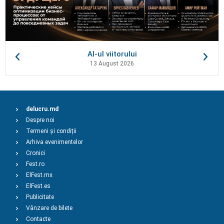
AI-ul viitorului
13 August 2026
delucru.md
Despre noi
Termeni și condiții
Arhiva evenimentelor
Cronici
Fest.ro
ElFest.mx
ElFest.es
Publicitate
Vânzare de bilete
Contacte