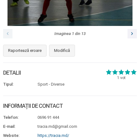
Imaginea
1
din
13
Raportează eroare
Modifică
DETALII
1
vot
Tipul:
Sport - Diverse
INFORMAȚII DE CONTACT
Telefon:
0696 91 444
E-mail:
tracia.md@gmail.com
Website:
https://tracia.md/