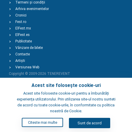
Termeni și condiții
Arhiva evenimentelor
Cronici
Fest.ro
ElFest.mx
ElFest.es
Publicitate
Vânzare de bilete
Contacte
Artiști
Versiunea Web
Copyright © 2009-2026
TENEREVENT
Acest site folosește cookie-uri
Adaugă Eveniment
Acest site foloseste cookie-uri pentru a îmbunătăți
experiența utilizatorului. Prin utilizarea site-ul nostru sunteti
de acord cu toate cookie-urile, în conformitate cu politica
Adaugă Local
noastră de Cookie.
Citeste mai multe
Sunt de acord