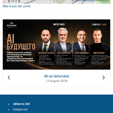
©
OpenStreetMap
contributors
200 m
Alte locuri din zonă
AI-ul viitorului
13 August 2026
delucru.md
Despre noi