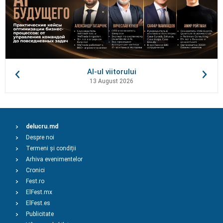
AI-ul viitorului
13 August 2026
delucru.md
Despre noi
Termeni și condiții
Arhiva evenimentelor
Cronici
Fest.ro
ElFest.mx
ElFest.es
Publicitate