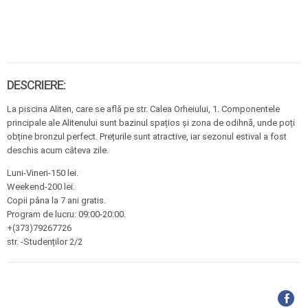
DESCRIERE:
La piscina Aliten, care se află pe str. Calea Orheiului, 1. Componentele
principale ale Alitenului sunt bazinul spațios și zona de odihnă, unde poți
obține bronzul perfect. Prețurile sunt atractive, iar sezonul estival a fost
deschis acum câteva zile.
Luni-Vineri-150 lei.
Weekend-200 lei.
Copii pâna la 7 ani gratis.
Program de lucru: 09:00-20:00.
+(373)79267726
str. -Studenților 2/2