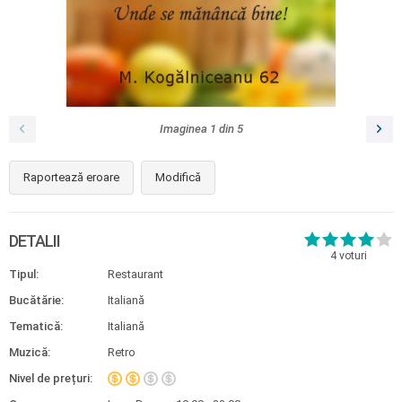
Imaginea
1
din
5
Raportează eroare
Modifică
DETALII
4
voturi
Tipul:
Restaurant
Bucătărie:
Italiană
Tematică:
Italiană
Muzică:
Retro
Nivel de prețuri: