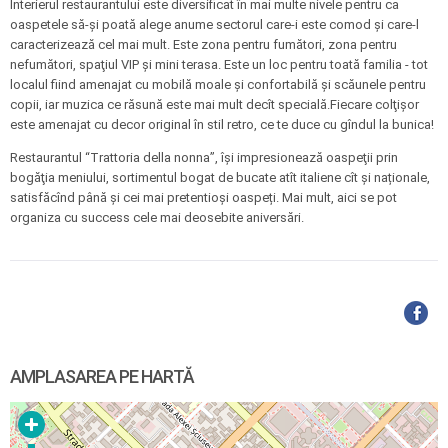
Interierul restaurantului este diversificat în mai multe nivele pentru ca
oaspetele să-şi poată alege anume sectorul care-i este comod şi care-l
caracterizează cel mai mult. Este zona pentru fumători, zona pentru
nefumători, spaţiul VIP şi mini terasa. Este un loc pentru toată familia - tot
localul fiind amenajat cu mobilă moale şi confortabilă şi scăunele pentru
copii, iar muzica ce răsună este mai mult decît specială.Fiecare colţişor
este amenajat cu decor original în stil retro, ce te duce cu gîndul la bunica!
Restaurantul “Trattoria della nonna”, îşi impresionează oaspeţii prin
bogăţia meniului, sortimentul bogat de bucate atît italiene cît și naționale,
satisfăcînd până și cei mai pretentioși oaspeți. Mai mult, aici se pot
organiza cu success cele mai deosebite aniversări.
AMPLASAREA PE HARTĂ