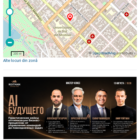
©
OpenStreetMap
contributors
200 m
Alte locuri din zonă