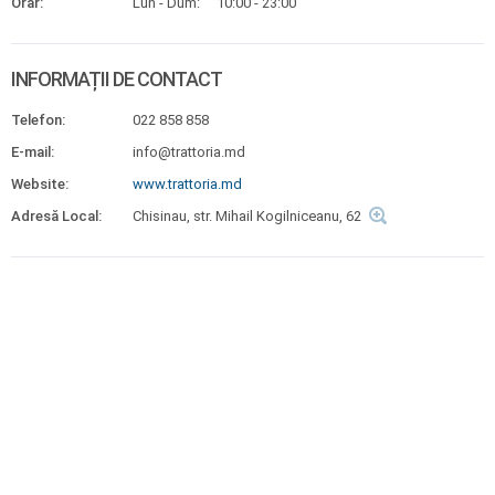
Orar:
Lun - Dum:
10:00 - 23:00
INFORMAȚII DE CONTACT
Telefon:
022 858 858
E-mail:
info@trattoria.md
Website:
www.trattoria.md
Adresă Local:
Chisinau, str. Mihail Kogilniceanu, 62