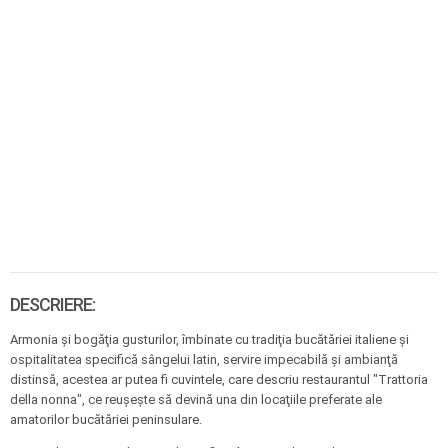
DESCRIERE:
Armonia şi bogăţia gusturilor, îmbinate cu tradiţia bucătăriei italiene şi
ospitalitatea specifică sângelui latin, servire impecabilă şi ambianţă
distinsă, acestea ar putea fi cuvintele, care descriu restaurantul "Trattoria
della nonna", ce reuşeşte să devină una din locaţiile preferate ale
amatorilor bucătăriei peninsulare.