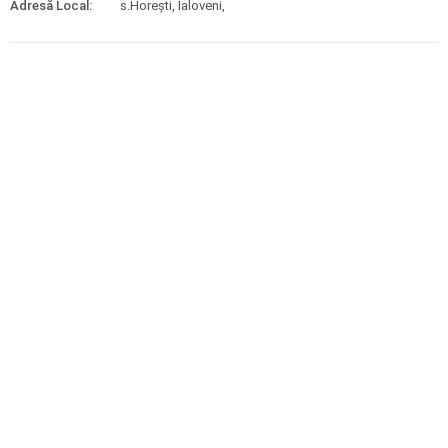
Adresă Local:
s.Horești, Ialoveni,