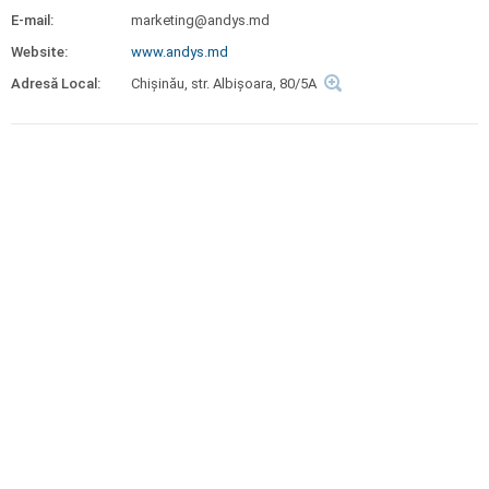
E-mail:
marketing@andys.md
Website:
www.andys.md
Adresă Local:
Chișinău, str. Albișoara, 80/5A