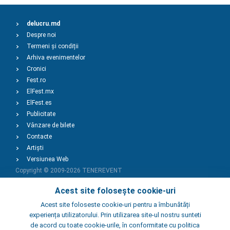
delucru.md
Despre noi
Termeni și condiții
Arhiva evenimentelor
Cronici
Fest.ro
ElFest.mx
ElFest.es
Publicitate
Vânzare de bilete
Contacte
Artiști
Versiunea Web
Copyright © 2009-2026
TENEREVENT
Acest site folosește cookie-uri
Adaugă Eveniment
Acest site foloseste cookie-uri pentru a îmbunătăți
experiența utilizatorului. Prin utilizarea site-ul nostru sunteti
de acord cu toate cookie-urile, în conformitate cu politica