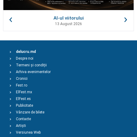
AI-ul viitorului
13 August 2026
delucru.md
Despre noi
Termeni și condiții
Arhiva evenimentelor
Cronici
Fest.ro
ElFest.mx
ElFest.es
Publicitate
Vânzare de bilete
Contacte
Artiști
Versiunea Web