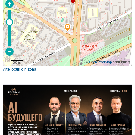
©
OpenStreetMap
contributors
200 m
Alte locuri din zonă