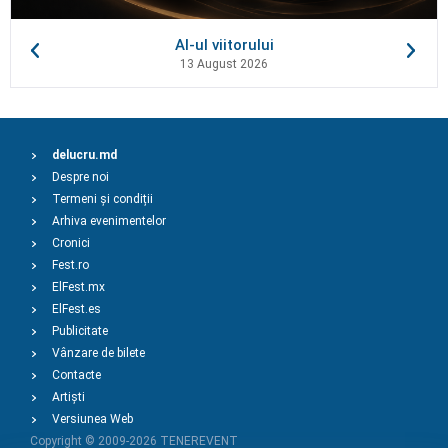
AI-ul viitorului
13 August 2026
delucru.md
Despre noi
Termeni și condiții
Arhiva evenimentelor
Cronici
Fest.ro
ElFest.mx
ElFest.es
Publicitate
Vânzare de bilete
Contacte
Artiști
Versiunea Web
Copyright © 2009-2026
TENEREVENT