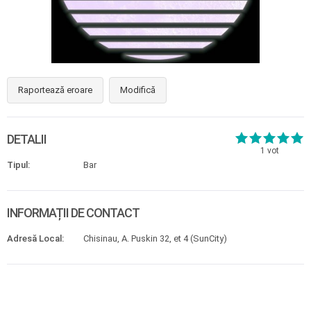
Raportează eroare
Modifică
DETALII
1
vot
Tipul:
Bar
INFORMAȚII DE CONTACT
Adresă Local:
Chisinau, A. Puskin 32, et 4 (SunCity)