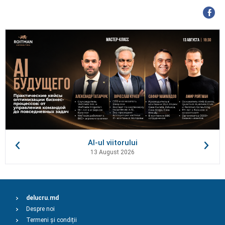
AI-ul viitorului
13 August 2026
delucru.md
Despre noi
Termeni și condiții