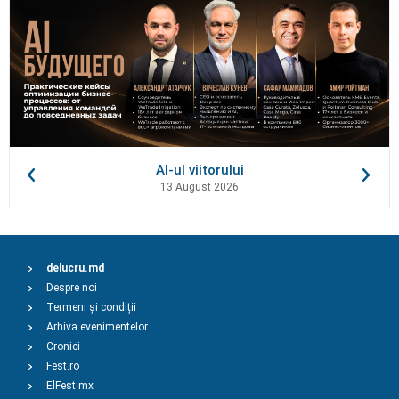
AI-ul viitorului
13 August 2026
delucru.md
Despre noi
Termeni și condiții
Arhiva evenimentelor
Cronici
Fest.ro
ElFest.mx