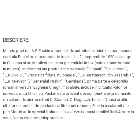
DESCRIERE:
Marele poet rus A.S.Puskin a fost silit de autoritatile tariste sa paraseasca
capitala Rusiei pe o perioada de trei ani. La 21 septembrie 1820 el ajunge
in Chisinau si se stabileste in casa generalului Inzov (astazi transformata
in muzeu). In doar trei ani poetul scrie poemele: "Tiganii", "Salul negru",
"Lui Ovidiu", "Grecoaica fidela, nu plange", "Lui Baratanschi din Basarabia",
"Lui Raievschi", "Generalul Puskin", "Gavriliada", prima parte a celebrului
roman in versuri "Evghenii Oneghin" si altele, incluse in circuitul valorilor
universale. La Chisinau, Puskin este prezent deseori printre elita oamenilor
de cultura de aici. scriitorii C. Stamati, C. Negruzzi, familia Donici si altii,
ulterior cunoscuti drept clasici ai literaturii romane. Puskin a calatorit mult
prin Moldova. In special ii placea sa viziteze conacul familiei Ralli Arbore in
satul Dolna din codrii Nisporenilor.