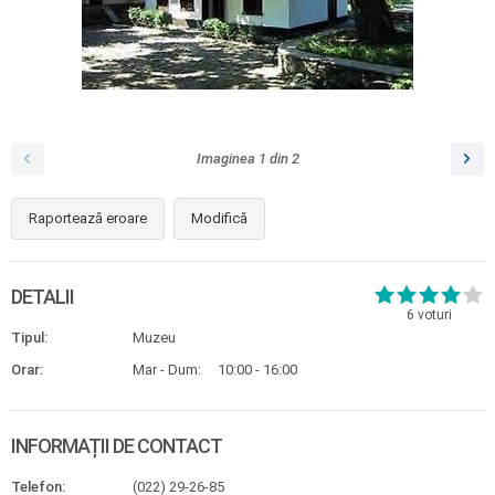
Imaginea
1
din
2
Raportează eroare
Modifică
DETALII
6
voturi
Tipul:
Muzeu
Orar:
Mar - Dum:
10:00 - 16:00
INFORMAȚII DE CONTACT
Telefon:
(022) 29-26-85