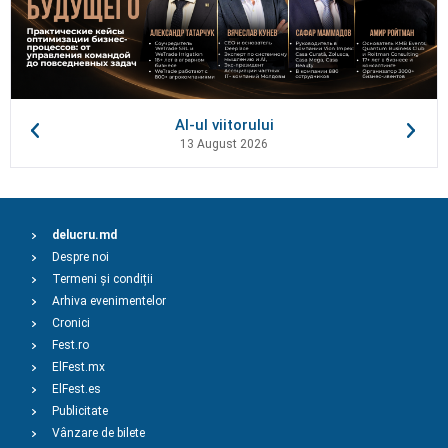
AI-ul viitorului
13 August 2026
delucru.md
Despre noi
Termeni și condiții
Arhiva evenimentelor
Cronici
Fest.ro
ElFest.mx
ElFest.es
Publicitate
Vânzare de bilete