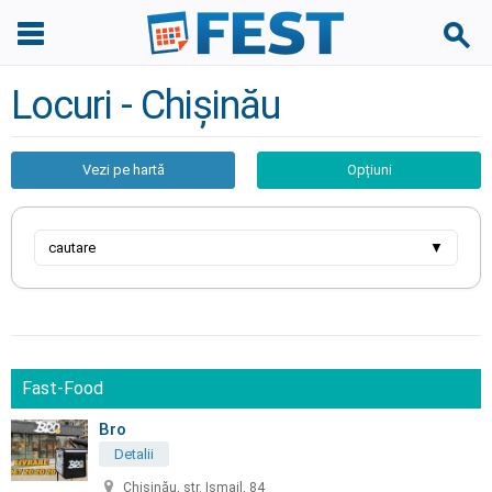
Locuri - Chișinău
Vezi pe hartă
Opțiuni
cautare
▼
Fast-Food
Bro
Detalii
Chișinău, str. Ismail, 84