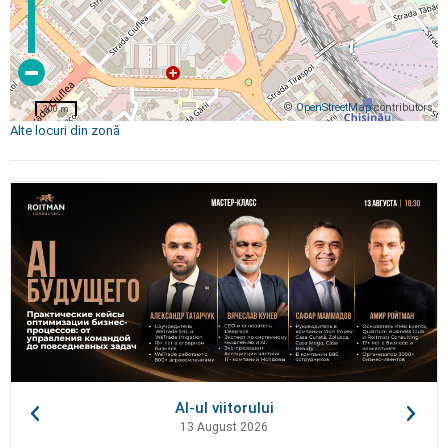
©
OpenStreetMap
contributors
200 m
Alte locuri din zonă
AI-ul viitorului
13 August 2026