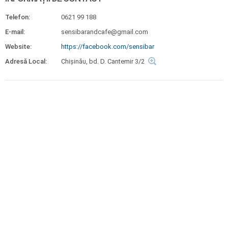
Telefon:
0621 99 188
E-mail:
sensibarandcafe@gmail.com
Website:
https://facebook.com/sensibar
Adresă Local:
Chişinău, bd. D. Cantemir 3/2