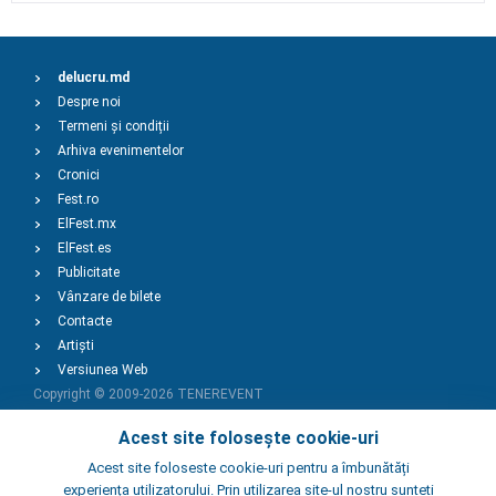
delucru.md
Despre noi
Termeni și condiții
Arhiva evenimentelor
Cronici
Fest.ro
ElFest.mx
ElFest.es
Publicitate
Vânzare de bilete
Contacte
Artiști
Versiunea Web
Copyright © 2009-2026
TENEREVENT
Acest site folosește cookie-uri
Adaugă Eveniment
Acest site foloseste cookie-uri pentru a îmbunătăți
experiența utilizatorului. Prin utilizarea site-ul nostru sunteti