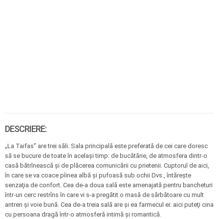
DESCRIERE:
„La Taifas” are trei săli. Sala principală este preferată de cei care doresc
să se bucure de toate în acelaşi timp: de bucătărie, de atmosfera dintr-o
casă bătrînească şi de plăcerea comunicării cu prietenii. Cuptorul de aici,
în care se va coace pîinea albă şi pufoasă sub ochii Dvs., întăreşte
senzaţia de confort. Cea de-a doua sală este amenajată pentru bancheturi
într-un cerc restrîns în care vi s-a pregătit o masă de sărbătoare cu mult
antren şi voie bună. Cea de-a treia sală are şi ea farmecul ei: aici puteţi cina
cu persoana dragă într-o atmosferă intimă şi romantică.