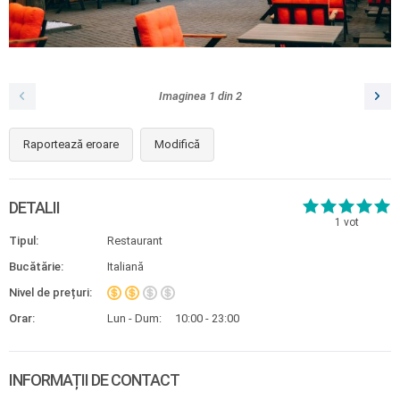
Imaginea
1
din
2
Raportează eroare
Modifică
DETALII
1
vot
Tipul:
Restaurant
Bucătărie:
Italiană
Nivel de prețuri:
Orar:
Lun - Dum:
10:00 - 23:00
INFORMAȚII DE CONTACT