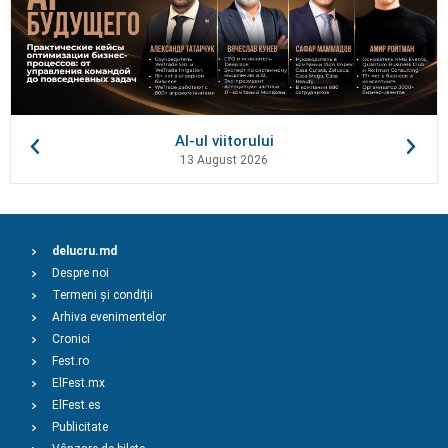
AI-ul viitorului
13 August 2026
delucru.md
Despre noi
Termeni și condiții
Arhiva evenimentelor
Cronici
Fest.ro
ElFest.mx
ElFest.es
Publicitate