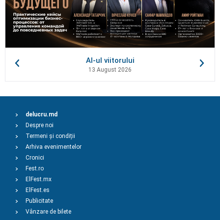
AI-ul viitorului
13 August 2026
delucru.md
Despre noi
Termeni și condiții
Arhiva evenimentelor
Cronici
Fest.ro
ElFest.mx
ElFest.es
Publicitate
Vânzare de bilete