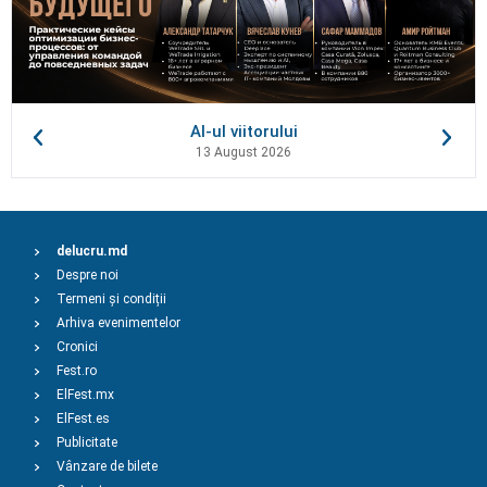
AI-ul viitorului
13 August 2026
delucru.md
Despre noi
Termeni și condiții
Arhiva evenimentelor
Cronici
Fest.ro
ElFest.mx
ElFest.es
Publicitate
Vânzare de bilete