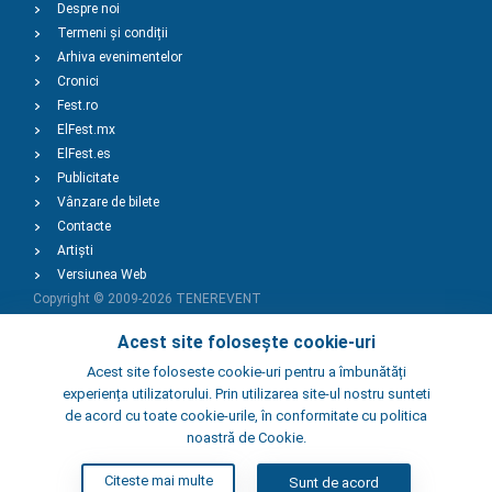
Despre noi
Termeni și condiții
Arhiva evenimentelor
Cronici
Fest.ro
ElFest.mx
ElFest.es
Publicitate
Vânzare de bilete
Contacte
Artiști
Versiunea Web
Copyright © 2009-2026
TENEREVENT
Acest site folosește cookie-uri
Adaugă Eveniment
Acest site foloseste cookie-uri pentru a îmbunătăți
experiența utilizatorului. Prin utilizarea site-ul nostru sunteti
de acord cu toate cookie-urile, în conformitate cu politica
Adaugă Local
noastră de Cookie.
Citeste mai multe
Sunt de acord