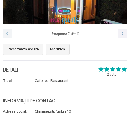
Imaginea
1
din
2
Raportează eroare
Modifică
DETALII
2
voturi
Tipul:
Cafenea, Restaurant
INFORMAȚII DE CONTACT
Adresă Local:
Chişinău,str.Puşkin 10