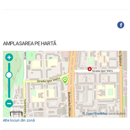
AMPLASAREA PE HARTĂ
©
OpenStreetMap
contributors
200 m
Alte locuri din zonă