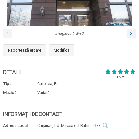
Imaginea
1
din
3
Raportează eroare
Modifică
DETALII
1
vot
Tipul:
Cafenea, Bar
Muzică:
Variată
INFORMAȚII DE CONTACT
Adresă Local:
Chișinău, bd. Mircea cel Bătrîn, 23/3