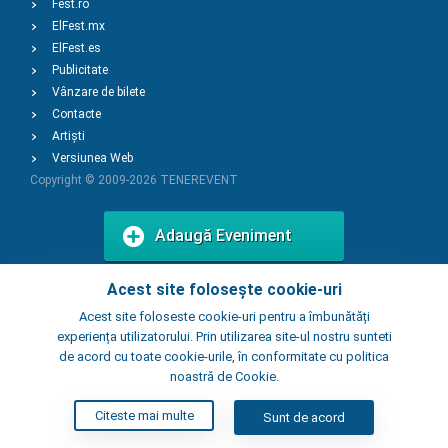
Fest.ro
ElFest.mx
ElFest.es
Publicitate
Vânzare de bilete
Contacte
Artiști
Versiunea Web
Copyright © 2009-2026
TENEREVENT
Adaugă Eveniment
Acest site folosește cookie-uri
Adaugă Local
Acest site foloseste cookie-uri pentru a îmbunătăți
experiența utilizatorului. Prin utilizarea site-ul nostru sunteti
de acord cu toate cookie-urile, în conformitate cu politica
noastră de Cookie.
Citeste mai multe
Sunt de acord