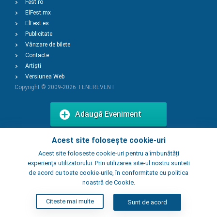
Fest.ro
ElFest.mx
ElFest.es
Publicitate
Vânzare de bilete
Contacte
Artiști
Versiunea Web
Copyright © 2009-2026
TENEREVENT
Adaugă Eveniment
Acest site folosește cookie-uri
Adaugă Local
Acest site foloseste cookie-uri pentru a îmbunătăți
experiența utilizatorului. Prin utilizarea site-ul nostru sunteti
de acord cu toate cookie-urile, în conformitate cu politica
noastră de Cookie.
Citeste mai multe
Sunt de acord