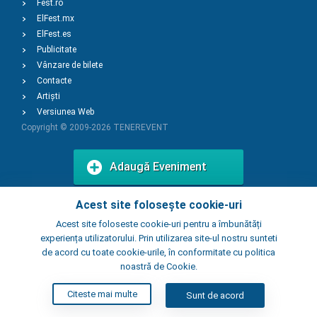
Fest.ro
ElFest.mx
ElFest.es
Publicitate
Vânzare de bilete
Contacte
Artiști
Versiunea Web
Copyright © 2009-2026
TENEREVENT
Adaugă Eveniment
Acest site folosește cookie-uri
Adaugă Local
Acest site foloseste cookie-uri pentru a îmbunătăți
experiența utilizatorului. Prin utilizarea site-ul nostru sunteti
de acord cu toate cookie-urile, în conformitate cu politica
noastră de Cookie.
Citeste mai multe
Sunt de acord