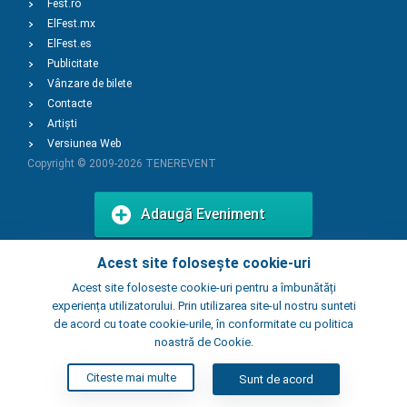
Fest.ro
ElFest.mx
ElFest.es
Publicitate
Vânzare de bilete
Contacte
Artiști
Versiunea Web
Copyright © 2009-2026
TENEREVENT
Adaugă Eveniment
Acest site folosește cookie-uri
Adaugă Local
Acest site foloseste cookie-uri pentru a îmbunătăți
experiența utilizatorului. Prin utilizarea site-ul nostru sunteti
de acord cu toate cookie-urile, în conformitate cu politica
noastră de Cookie.
Citeste mai multe
Sunt de acord