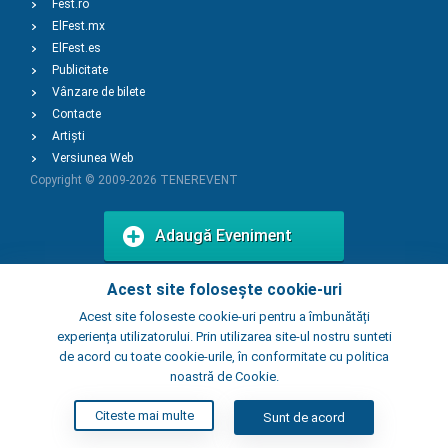
Fest.ro
ElFest.mx
ElFest.es
Publicitate
Vânzare de bilete
Contacte
Artiști
Versiunea Web
Copyright © 2009-2026
TENEREVENT
Adaugă Eveniment
Acest site folosește cookie-uri
Adaugă Local
Acest site foloseste cookie-uri pentru a îmbunătăți
experiența utilizatorului. Prin utilizarea site-ul nostru sunteti
de acord cu toate cookie-urile, în conformitate cu politica
noastră de Cookie.
Citeste mai multe
Sunt de acord