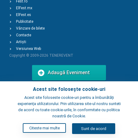
Fest.ro
ElFest.mx
ElFest.es
Publicitate
Vânzare de bilete
Contacte
Artiști
Versiunea Web
Copyright © 2009-2026
TENEREVENT
Adaugă Eveniment
Acest site folosește cookie-uri
Adaugă Local
Acest site foloseste cookie-uri pentru a îmbunătăți
experiența utilizatorului. Prin utilizarea site-ul nostru sunteti
de acord cu toate cookie-urile, în conformitate cu politica
noastră de Cookie.
Citeste mai multe
Sunt de acord