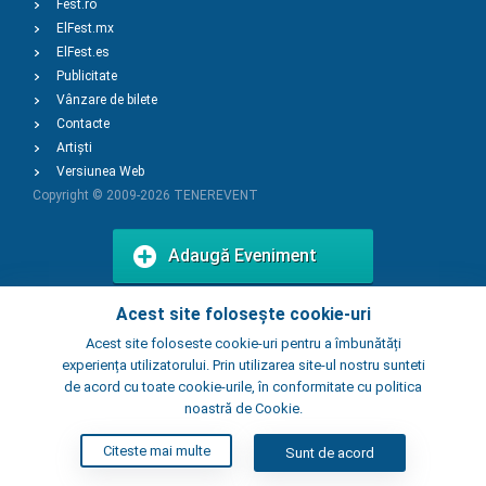
Fest.ro
ElFest.mx
ElFest.es
Publicitate
Vânzare de bilete
Contacte
Artiști
Versiunea Web
Copyright © 2009-2026
TENEREVENT
Adaugă Eveniment
Acest site folosește cookie-uri
Adaugă Local
Acest site foloseste cookie-uri pentru a îmbunătăți
experiența utilizatorului. Prin utilizarea site-ul nostru sunteti
de acord cu toate cookie-urile, în conformitate cu politica
noastră de Cookie.
Citeste mai multe
Sunt de acord