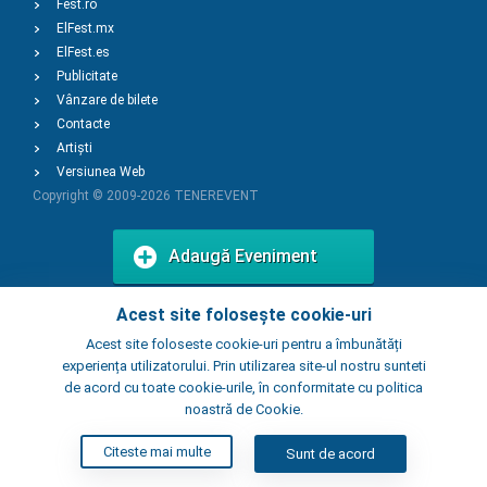
Fest.ro
ElFest.mx
ElFest.es
Publicitate
Vânzare de bilete
Contacte
Artiști
Versiunea Web
Copyright © 2009-2026
TENEREVENT
Adaugă Eveniment
Acest site folosește cookie-uri
Adaugă Local
Acest site foloseste cookie-uri pentru a îmbunătăți
experiența utilizatorului. Prin utilizarea site-ul nostru sunteti
de acord cu toate cookie-urile, în conformitate cu politica
noastră de Cookie.
Citeste mai multe
Sunt de acord