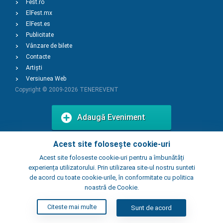
Fest.ro
ElFest.mx
ElFest.es
Publicitate
Vânzare de bilete
Contacte
Artiști
Versiunea Web
Copyright © 2009-2026
TENEREVENT
Adaugă Eveniment
Acest site folosește cookie-uri
Adaugă Local
Acest site foloseste cookie-uri pentru a îmbunătăți
experiența utilizatorului. Prin utilizarea site-ul nostru sunteti
de acord cu toate cookie-urile, în conformitate cu politica
noastră de Cookie.
Citeste mai multe
Sunt de acord