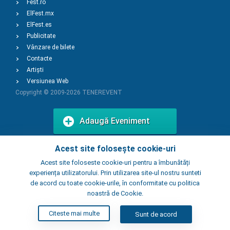
Fest.ro
ElFest.mx
ElFest.es
Publicitate
Vânzare de bilete
Contacte
Artiști
Versiunea Web
Copyright © 2009-2026
TENEREVENT
Adaugă Eveniment
Acest site folosește cookie-uri
Adaugă Local
Acest site foloseste cookie-uri pentru a îmbunătăți
experiența utilizatorului. Prin utilizarea site-ul nostru sunteti
de acord cu toate cookie-urile, în conformitate cu politica
noastră de Cookie.
Citeste mai multe
Sunt de acord