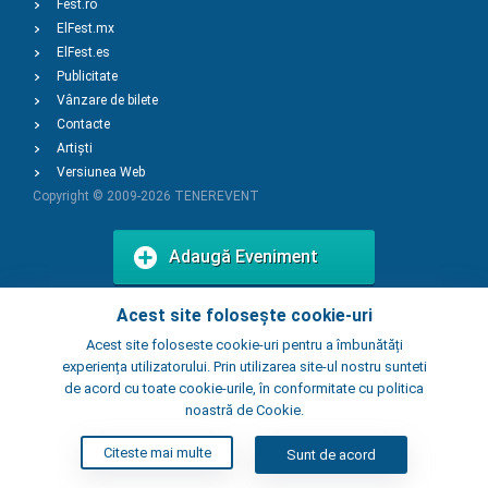
Fest.ro
ElFest.mx
ElFest.es
Publicitate
Vânzare de bilete
Contacte
Artiști
Versiunea Web
Copyright © 2009-2026
TENEREVENT
Adaugă Eveniment
Acest site folosește cookie-uri
Adaugă Local
Acest site foloseste cookie-uri pentru a îmbunătăți
experiența utilizatorului. Prin utilizarea site-ul nostru sunteti
de acord cu toate cookie-urile, în conformitate cu politica
noastră de Cookie.
Citeste mai multe
Sunt de acord