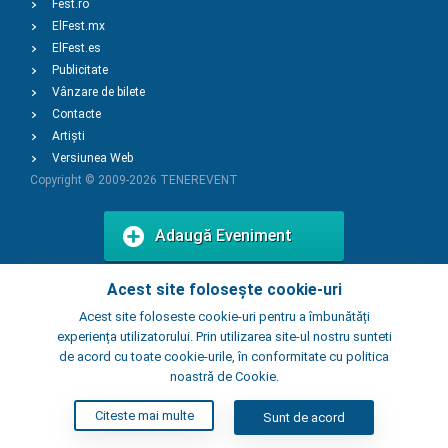
Fest.ro
ElFest.mx
ElFest.es
Publicitate
Vânzare de bilete
Contacte
Artiști
Versiunea Web
Copyright © 2009-2026
TENEREVENT
Adaugă Eveniment
Acest site folosește cookie-uri
Adaugă Local
Acest site foloseste cookie-uri pentru a îmbunătăți
experiența utilizatorului. Prin utilizarea site-ul nostru sunteti
de acord cu toate cookie-urile, în conformitate cu politica
noastră de Cookie.
Citeste mai multe
Sunt de acord