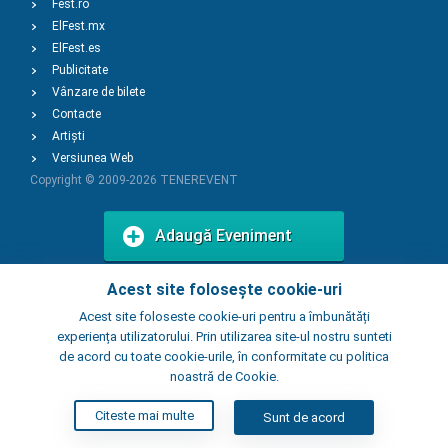
Fest.ro
ElFest.mx
ElFest.es
Publicitate
Vânzare de bilete
Contacte
Artiști
Versiunea Web
Copyright © 2009-2026
TENEREVENT
Adaugă Eveniment
Acest site folosește cookie-uri
Adaugă Local
Acest site foloseste cookie-uri pentru a îmbunătăți
experiența utilizatorului. Prin utilizarea site-ul nostru sunteti
de acord cu toate cookie-urile, în conformitate cu politica
noastră de Cookie.
Citeste mai multe
Sunt de acord