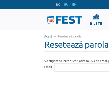
RO
RU
EN
BILETE
Acasă
Resetează parola
Resetează parola
Vă rugăm să introduceți adresa Dvs de email p
Email