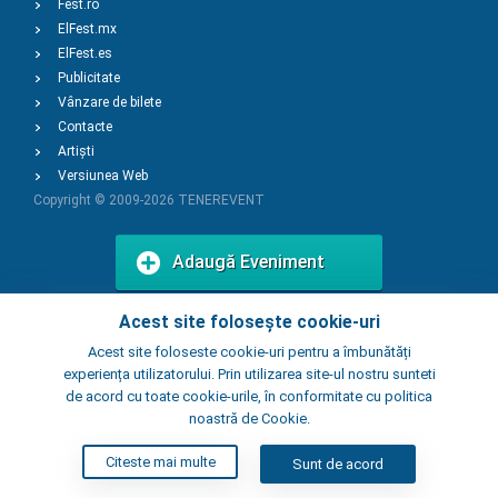
Fest.ro
ElFest.mx
ElFest.es
Publicitate
Vânzare de bilete
Contacte
Artiști
Versiunea Web
Copyright © 2009-2026
TENEREVENT
Adaugă Eveniment
Acest site folosește cookie-uri
Adaugă Local
Acest site foloseste cookie-uri pentru a îmbunătăți
experiența utilizatorului. Prin utilizarea site-ul nostru sunteti
de acord cu toate cookie-urile, în conformitate cu politica
noastră de Cookie.
Citeste mai multe
Sunt de acord