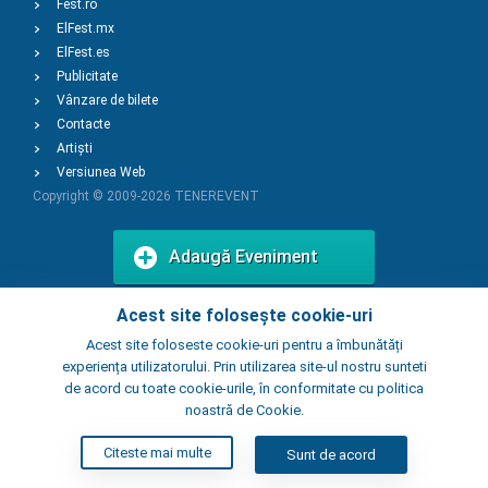
Fest.ro
ElFest.mx
ElFest.es
Publicitate
Vânzare de bilete
Contacte
Artiști
Versiunea Web
Copyright © 2009-2026
TENEREVENT
Adaugă Eveniment
Acest site folosește cookie-uri
Adaugă Local
Acest site foloseste cookie-uri pentru a îmbunătăți
experiența utilizatorului. Prin utilizarea site-ul nostru sunteti
de acord cu toate cookie-urile, în conformitate cu politica
noastră de Cookie.
Citeste mai multe
Sunt de acord